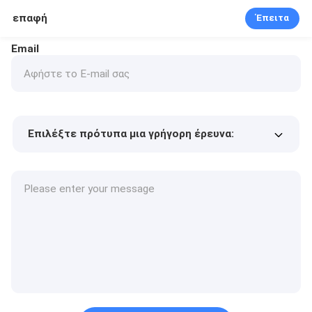
επαφή
Έπειτα
Email
Επιλέξτε πρότυπα μια γρήγορη έρευνα:
Τιμή προϊόντος
Min.order quantity
Vraag een staal aan
Meer details