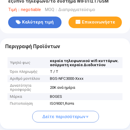
έξυπνο τηλέφωνο/το σύστημα WIFI/ΠΣΤ/GSM
Τιμή：negotiable
MOQ：Διαπραγματεύσιμο
Καλύτερη τιμή
Επικοινωνήστε
Περιγραφή Προϊόντων
,
κεραία τηλεφωνικού wifi κυττάρων
Υψηλό φως
ασύρματη κεραία Διαδικτύου
Όροι πληρωμής
T / T
Αριθμό μοντέλου
BGS-NFC3000-Xxxx
Δυνατότητα
20K ανά ημέρα
προσφοράς
Μάρκα
BOGES
Πιστοποίηση
ISO9001,RoHs
Δείτε περισσότερων