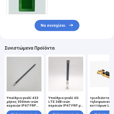
έξυπνο τηλέφωνο/το
σύστημα WIFI/ΠΣΤ/GSM
Να συνεχίσει
Συνιστώμενα Προϊόντα
Υπαίθριο γυαλί 433
Υπαίθριο γυαλί 4G
τρισδιάστατη
μήκος 350mm ινών
LTE 3dB ινών
τηλεφωνική κ
κεραιών IP67 FRP
κεραιών IP67 FRP με
κυττάρων LD
MHZ 3dB
το συνδετήρα Ν
αυτοκίνητο σ
ηλεκτρονικό