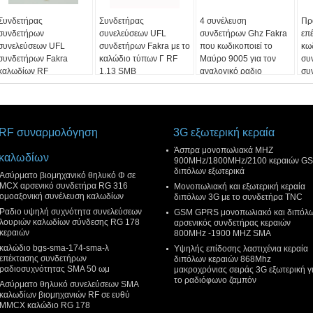
Συνδετήρας
Συνδετήρας
4 συνέλευση
Πρ
συνδετήρων
συνελεύσεων UFL
συνδετήρων Ghz Fakra
επ
συνελεύσεων UFL
συνδετήρων Fakra με το
που κωδικοποιεί το
κω
συνδετήρων Fakra
καλώδιο τύπων Γ RF
Μαύρο 9005 για τον
συ
καλωδίων RF
1,13 SMB
αναλογικό ραδιο
συ
φανταστικό
γι
ανεφοδιασμό W/Ο
RF συναρμολόγηση
3G εξωτερική κεραία
Άσπρα μονοπωλιακά MHZ
καλωδίων
900MHz/1800MHz/2100 κεραιών G
διπόλων εξωτερικά
Ασύρματο βιομηχανικό θηλυκό Φ σε
MCX αρσενικό συνδετήρα RG 316
Μονοπωλιακή και εξωτερική κεραία
ομοαξονική συνέλευση καλωδίων
διπόλων 3G με το συνδετήρα TNC
Ραδιο υψηλή συχνότητα συνελεύσεων
GSM GPRS μονοπωλιακό και διπόλ
λουριών καλωδίων σύνδεσης RG 178
αρσενικός συνδετήρας κεραιών
κεραιών
800MHz -1900 MHZ SMA
καλώδιο bgs-sma-174-sma-λ
Υψηλής επίδοσης λαστιχένια κεραία
επέκτασης συνδετήρων
διπόλων κεραιών 868Mhz
ραδιοσυχνότητας SMA 50 ωμ
μακροχρόνιας σειράς 3G εξωτερική γ
το ραδιόφωνο ζαμπόν
Ασύρματο θηλυκό συνελεύσεων SMA
καλωδίων βιομηχανιών RF σε ευθύ
MMCX καλώδιο RG 178