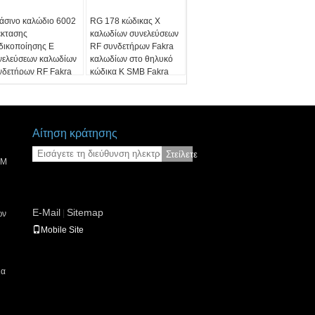
άσινο καλώδιο 6002
RG 178 κώδικας Χ
έκτασης
καλωδίων συνελεύσεων
δικοποίησης Ε
RF συνδετήρων Fakra
νελεύσεων καλωδίων
καλωδίων στο θηλυκό
νδετήρων RF Fakra
κώδικα Κ SMB Fakra
α την τηλεόραση
Αίτηση κράτησης
Στείλετε
SM
E-Mail
Sitemap
|
ων
Mobile Site
ια