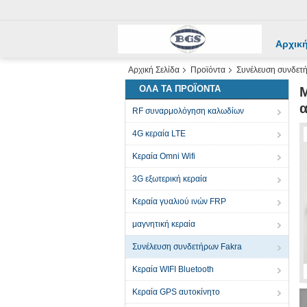
Αρχική
Αρχική Σελίδα
Προϊόντα
Συνέλευση συνδετ
ΌΛΑ ΤΑ ΠΡΟΪΌΝΤΑ
Μ
α
RF συναρμολόγηση καλωδίων
4G κεραία LTE
Κεραία Omni Wifi
3G εξωτερική κεραία
Κεραία γυαλιού ινών FRP
μαγνητική κεραία
Συνέλευση συνδετήρων Fakra
Κεραία WIFI Bluetooth
Κεραία GPS αυτοκίνητο