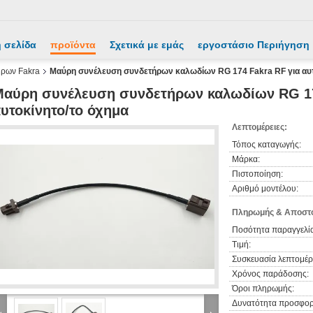
 σελίδα
προϊόντα
Σχετικά με εμάς
εργοστάσιο Περιήγηση
ήρων Fakra
Μαύρη συνέλευση συνδετήρων καλωδίων RG 174 Fakra RF για αυτ
αύρη συνέλευση συνδετήρων καλωδίων RG 17
υτοκίνητο/το όχημα
Λεπτομέρειες:
Τόπος καταγωγής:
Μάρκα:
Πιστοποίηση:
Αριθμό μοντέλου:
Πληρωμής & Αποστο
Ποσότητα παραγγελία
Τιμή:
Συσκευασία λεπτομέρε
Χρόνος παράδοσης:
Όροι πληρωμής:
Δυνατότητα προσφορ