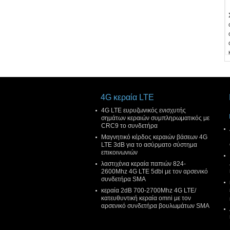
4G κεραία LTE
4G LTE ευρυζωνικός ενισχυτής
σημάτων κεραιών συμπληρωματικός με
CRC9 το συνδετήρα
Μαγνητικό κέρδος κεραιών βάσεων 4G
LTE 3dB για το ασύρματο σύστημα
επικοινωνιών
λαστιχένια κεραία παπιών 824-
2600Mhz 4G LTE 5dbi με τον αρσενικό
συνδετήρα SMA
κεραία 2dB 700-2700Mhz 4G LTE/
κατευθυντική κεραία omni με τον
αρσενικό συνδετήρα βουλωμάτων SMA