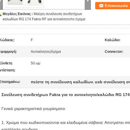
Επικοινωνία
Μεγάλες Εικόνας :
Μαύρη συνέλευση συνδετήρων
καλωδίων RG 174 Fakra RF για αυτοκίνητο/το όχημα
Κώδικας:
F
Καλώδιο:
εφαρμογή:
Αυτοκίνητος/όχημα
Connector:
Σύνθετη
50 ωμ
ντίσταση:
πείστε τη συνέλευση καλωδίων
usb συνέλευση σ
Επισημαίνω:
,
Συνέλευση συνδετήρων Fakra για το αυτοκίνητο/καλώδιο RG 17
Γενικά χαρακτηριστικά γνωρίσματα:
1. Χρώμα που κωδικοποιούνται και κλειδωμένα σάβανα: Αποτρέπει mi
κατάλληλη σύνδεση