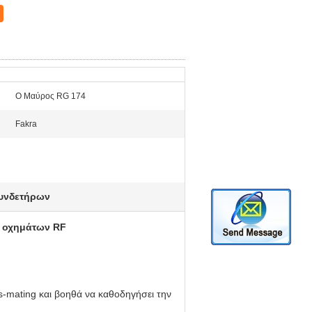
Ο Μαύρος RG 174
Fakra
υνδετήρων
4 οχημάτων RF
s-mating και βοηθά να καθοδηγήσει την