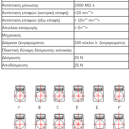
Αντίσταση μόνωσης
1000 MΩ λ.
Αντίσταση επαφών (κεντρική επαφή)
<20 m="">
Αντίσταση επαφών (έξω επαφή)
< 10="" m="">
Απώλεια εισαγωγής
< 0="">
Μηχανικός
Διάρκεια ζευγαρώματος
100 κύκλοι λ. ζευγαρώματος
Πλαστική δύναμη δέσμευσης κατοικίας
Δέσμευση
20 Ν
Αποδέσμευση
25 Ν