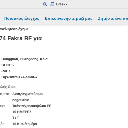
Greek
Ποιοτικός έλεγχος
Επικοινωνήστε μαζί μας
Ζητήστε ένα 
οκίνητο/το όχημα
4 Fakra RF για
Dongguan, Guangdong, Κίνα
BOGES
RoHs
Bgs-smbf-174-smbf-λ
λής Όροι:
ς min:
Διαπραγματεύσιμο
negotiable
ιες:
Τσάντα/χαρτοκιβώτιο PE
10 ΗΜΕΡΕΣ
T / T
άς:
10 K ανά ημέρα