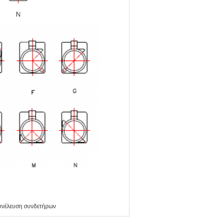
υνέλευση συνδετήρων